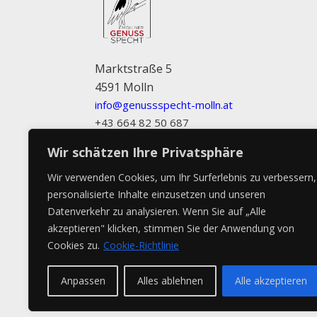
Marktstraße 5
4591 Molln
info@genussspecht-molln.at
+43 664 82 50 687
Wir schätzen Ihre Privatsphäre
Wir verwenden Cookies, um Ihr Surferlebnis zu verbessern,
personalisierte Inhalte einzusetzen und unseren
Datenverkehr zu analysieren. Wenn Sie auf „Alle
akzeptieren" klicken, stimmen Sie der Anwendung von
Cookies zu.
Cookie-Richtlinie
Anpassen
Alles ablehnen
Alle akzeptieren