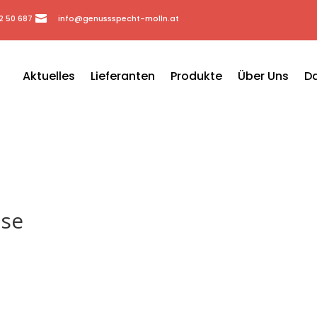
2 50 687

info@genussspecht-molln.at
Aktuelles
Lieferanten
Produkte
Über Uns
Da
äse