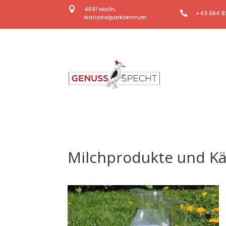

4591 Molln,

+43 664 8
Nationalparkzentrum
Milchprodukte und K